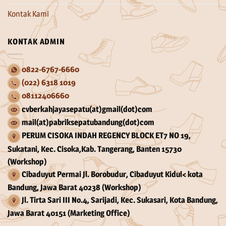
Kontak Kami
KONTAK ADMIN
0822-6767-6660
(022) 6318 1019
08112406660
cvberkahjayasepatu(at)gmail(dot)com
mail(at)pabriksepatubandung(dot)com
PERUM CISOKA INDAH REGENCY BLOCK ET7 NO 19,
Sukatani, Kec. Cisoka,Kab. Tangerang, Banten 15730
(Workshop)
Cibaduyut Permai Jl. Borobudur, Cibaduyut Kidul< kota
Bandung, Jawa Barat 40238 (Workshop)
Jl. Tirta Sari III No.4, Sarijadi, Kec. Sukasari, Kota Bandung,
Jawa Barat 40151 (Marketing Office)