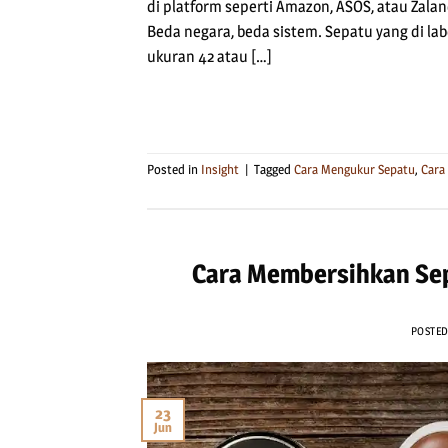
di platform seperti Amazon, ASOS, atau Zala
Beda negara, beda sistem. Sepatu yang di labe
ukuran 42 atau […]
Posted in
Insight
|
Tagged
Cara Mengukur Sepatu
,
Cara
Cara Membersihkan Sepa
POSTE
23
Jun