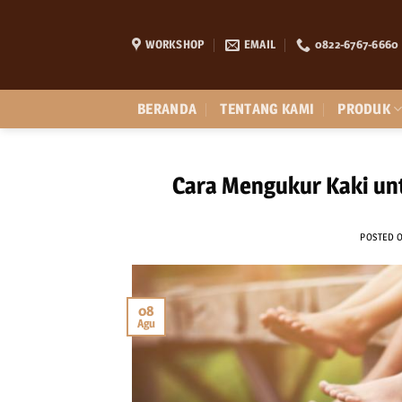
Skip
to
WORKSHOP
EMAIL
0822-6767-6660
content
BERANDA
TENTANG KAMI
PRODUK
Cara Mengukur Kaki unt
POSTED 
08
Agu