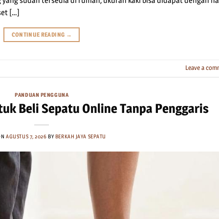
yang sudah tersedia di rumah, ukuran kaki bisa didapat dengan ha
et […]
CONTINUE READING
→
Leave a com
PANDUAN PENGGUNA
uk Beli Sepatu Online Tanpa Penggaris
ON
AGUSTUS 7, 2026
BY
BERKAH JAYA SEPATU