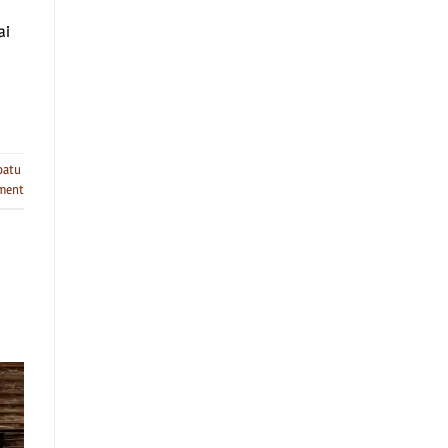
ai
patu
ment