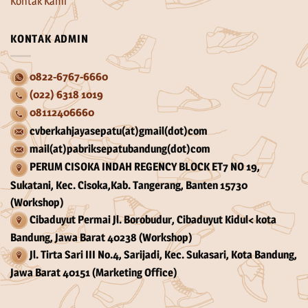
Kontak Kami
KONTAK ADMIN
0822-6767-6660
(022) 6318 1019
08112406660
cvberkahjayasepatu(at)gmail(dot)com
mail(at)pabriksepatubandung(dot)com
PERUM CISOKA INDAH REGENCY BLOCK ET7 NO 19,
Sukatani, Kec. Cisoka,Kab. Tangerang, Banten 15730
(Workshop)
Cibaduyut Permai Jl. Borobudur, Cibaduyut Kidul< kota
Bandung, Jawa Barat 40238 (Workshop)
Jl. Tirta Sari III No.4, Sarijadi, Kec. Sukasari, Kota Bandung,
Jawa Barat 40151 (Marketing Office)