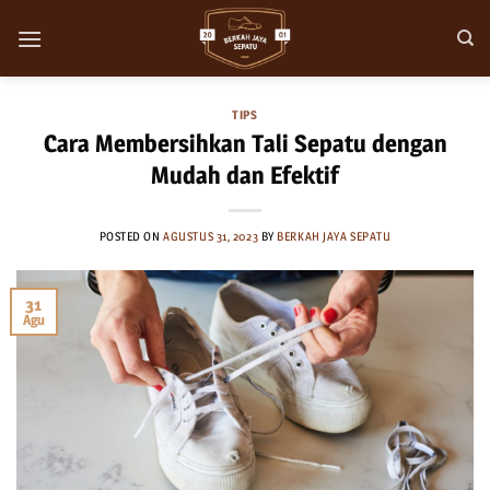
Skip
to
content
TIPS
Cara Membersihkan Tali Sepatu dengan
Mudah dan Efektif
POSTED ON
AGUSTUS 31, 2023
BY
BERKAH JAYA SEPATU
31
Agu