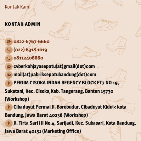
Kontak Kami
KONTAK ADMIN
0822-6767-6660
(022) 6318 1019
08112406660
cvberkahjayasepatu(at)gmail(dot)com
mail(at)pabriksepatubandung(dot)com
PERUM CISOKA INDAH REGENCY BLOCK ET7 NO 19,
Sukatani, Kec. Cisoka,Kab. Tangerang, Banten 15730
(Workshop)
Cibaduyut Permai Jl. Borobudur, Cibaduyut Kidul< kota
Bandung, Jawa Barat 40238 (Workshop)
Jl. Tirta Sari III No.4, Sarijadi, Kec. Sukasari, Kota Bandung,
Jawa Barat 40151 (Marketing Office)