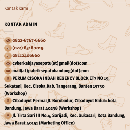
Kontak Kami
KONTAK ADMIN
0822-6767-6660
(022) 6318 1019
08112406660
cvberkahjayasepatu(at)gmail(dot)com
mail(at)pabriksepatubandung(dot)com
PERUM CISOKA INDAH REGENCY BLOCK ET7 NO 19,
Sukatani, Kec. Cisoka,Kab. Tangerang, Banten 15730
(Workshop)
Cibaduyut Permai Jl. Borobudur, Cibaduyut Kidul< kota
Bandung, Jawa Barat 40238 (Workshop)
Jl. Tirta Sari III No.4, Sarijadi, Kec. Sukasari, Kota Bandung,
Jawa Barat 40151 (Marketing Office)