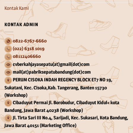
Kontak Kami
KONTAK ADMIN
0822-6767-6660
(022) 6318 1019
08112406660
cvberkahjayasepatu(at)gmail(dot)com
mail(at)pabriksepatubandung(dot)com
PERUM CISOKA INDAH REGENCY BLOCK ET7 NO 19,
Sukatani, Kec. Cisoka,Kab. Tangerang, Banten 15730
(Workshop)
Cibaduyut Permai Jl. Borobudur, Cibaduyut Kidul< kota
Bandung, Jawa Barat 40238 (Workshop)
Jl. Tirta Sari III No.4, Sarijadi, Kec. Sukasari, Kota Bandung,
Jawa Barat 40151 (Marketing Office)