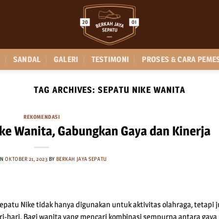
SANDAL
GALERI
TESTIMONI
PROSES & CARA PEME
TAG ARCHIVES:
SEPATU NIKE WANITA
REKOMENDASI
ke Wanita, Gabungkan Gaya dan Kinerja
ON
OKTOBER 21, 2023
BY
BERKAH JAYA SEPATU
epatu Nike tidak hanya digunakan untuk aktivitas olahraga, tetapi 
ri-hari. Bagi wanita yang mencari kombinasi sempurna antara gaya