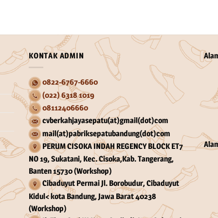
KONTAK ADMIN
Ala
0822-6767-6660
(022) 6318 1019
08112406660
cvberkahjayasepatu(at)gmail(dot)com
mail(at)pabriksepatubandung(dot)com
Ala
PERUM CISOKA INDAH REGENCY BLOCK ET7
NO 19, Sukatani, Kec. Cisoka,Kab. Tangerang,
Banten 15730 (Workshop)
Cibaduyut Permai Jl. Borobudur, Cibaduyut
Kidul< kota Bandung, Jawa Barat 40238
(Workshop)