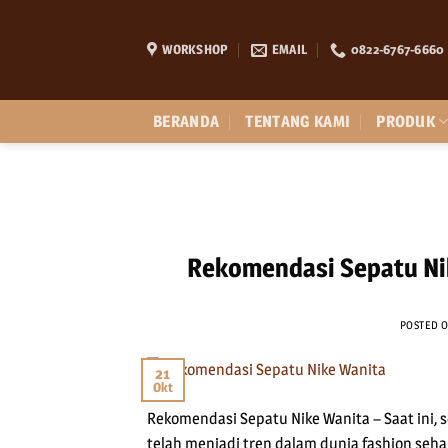
Skip
to
WORKSHOP
EMAIL
0822-6767-6660
content
BERANDA
TENTANG KAMI
PRODUK
Rekomendasi Sepatu Ni
POSTED 
21
Okt
Rekomendasi Sepatu Nike Wanita – Saat ini, s
telah menjadi tren dalam dunia fashion seha