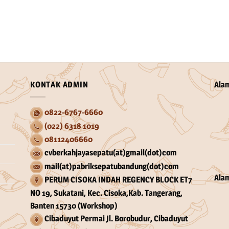
KONTAK ADMIN
Ala
0822-6767-6660
(022) 6318 1019
08112406660
cvberkahjayasepatu(at)gmail(dot)com
mail(at)pabriksepatubandung(dot)com
Ala
PERUM CISOKA INDAH REGENCY BLOCK ET7
NO 19, Sukatani, Kec. Cisoka,Kab. Tangerang,
Banten 15730 (Workshop)
Cibaduyut Permai Jl. Borobudur, Cibaduyut