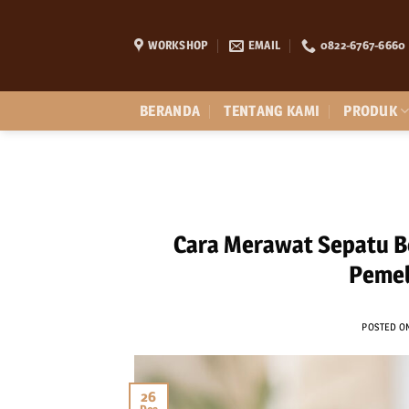
Skip
to
WORKSHOP
EMAIL
0822-6767-6660
content
BERANDA
TENTANG KAMI
PRODUK
Cara Merawat Sepatu B
Pemel
POSTED 
26