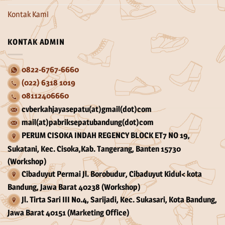
Kontak Kami
KONTAK ADMIN
0822-6767-6660
(022) 6318 1019
08112406660
cvberkahjayasepatu(at)gmail(dot)com
mail(at)pabriksepatubandung(dot)com
PERUM CISOKA INDAH REGENCY BLOCK ET7 NO 19,
Sukatani, Kec. Cisoka,Kab. Tangerang, Banten 15730
(Workshop)
Cibaduyut Permai Jl. Borobudur, Cibaduyut Kidul< kota
Bandung, Jawa Barat 40238 (Workshop)
Jl. Tirta Sari III No.4, Sarijadi, Kec. Sukasari, Kota Bandung,
Jawa Barat 40151 (Marketing Office)