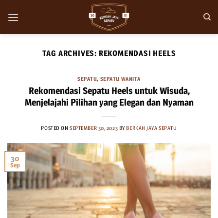
Skip
to
content
TAG ARCHIVES:
REKOMENDASI HEELS
SEPATU
,
SEPATU WANITA
Rekomendasi Sepatu Heels untuk Wisuda,
Menjelajahi Pilihan yang Elegan dan Nyaman
POSTED ON
SEPTEMBER 30, 2023
BY
BERKAH JAYA SEPATU
30
Sep