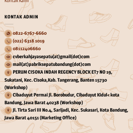
Kontak Kami
KONTAK ADMIN
0822-6767-6660
(022) 6318 1019
08112406660
cvberkahjayasepatu(at)gmail(dot)com
mail(at)pabriksepatubandung(dot)com
PERUM CISOKA INDAH REGENCY BLOCK ET7 NO 19,
Sukatani, Kec. Cisoka,Kab. Tangerang, Banten 15730
(Workshop)
Cibaduyut Permai Jl. Borobudur, Cibaduyut Kidul< kota
Bandung, Jawa Barat 40238 (Workshop)
Jl. Tirta Sari III No.4, Sarijadi, Kec. Sukasari, Kota Bandung,
Jawa Barat 40151 (Marketing Office)