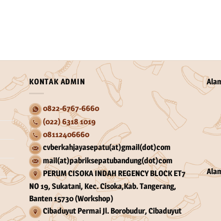
KONTAK ADMIN
Ala
0822-6767-6660
(022) 6318 1019
08112406660
cvberkahjayasepatu(at)gmail(dot)com
mail(at)pabriksepatubandung(dot)com
Ala
PERUM CISOKA INDAH REGENCY BLOCK ET7
NO 19, Sukatani, Kec. Cisoka,Kab. Tangerang,
Banten 15730 (Workshop)
Cibaduyut Permai Jl. Borobudur, Cibaduyut