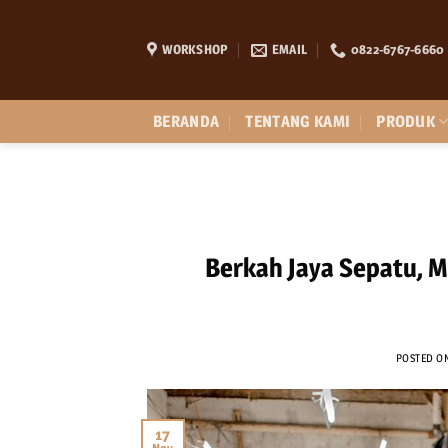
Skip
to
WORKSHOP
EMAIL
0822-6767-6660
content
BERANDA
TENTANG KAMI
PRODUK
Berkah Jaya Sepatu, 
POSTED O
17