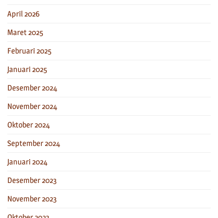
April 2026
Maret 2025
Februari 2025
Januari 2025
Desember 2024
November 2024
Oktober 2024
September 2024
Januari 2024
Desember 2023
November 2023
Oktober 2023