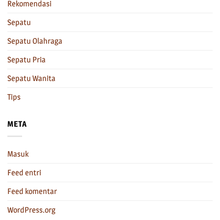
Rekomendasi
Sepatu
Sepatu Olahraga
Sepatu Pria
Sepatu Wanita
Tips
META
Masuk
Feed entri
Feed komentar
WordPress.org