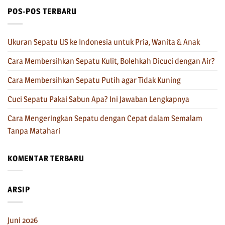
POS-POS TERBARU
Ukuran Sepatu US ke Indonesia untuk Pria, Wanita & Anak
Cara Membersihkan Sepatu Kulit, Bolehkah Dicuci dengan Air?
Cara Membersihkan Sepatu Putih agar Tidak Kuning
Cuci Sepatu Pakai Sabun Apa? Ini Jawaban Lengkapnya
Cara Mengeringkan Sepatu dengan Cepat dalam Semalam
Tanpa Matahari
KOMENTAR TERBARU
ARSIP
Juni 2026