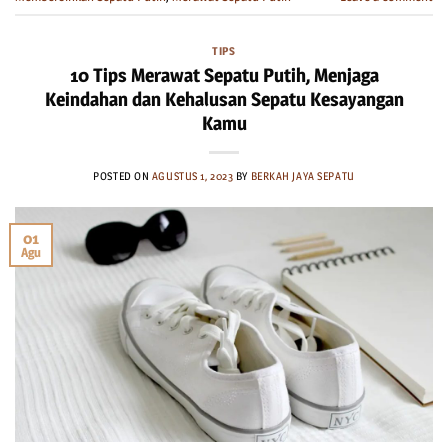
TIPS
10 Tips Merawat Sepatu Putih, Menjaga
Keindahan dan Kehalusan Sepatu Kesayangan
Kamu
POSTED ON
AGUSTUS 1, 2023
BY
BERKAH JAYA SEPATU
01
Agu