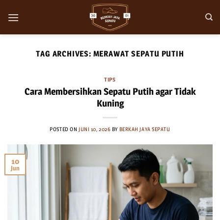
Skip
to
content
TAG ARCHIVES:
MERAWAT SEPATU PUTIH
TIPS
Cara Membersihkan Sepatu Putih agar Tidak
Kuning
POSTED ON
JUNI 10, 2026
BY
BERKAH JAYA SEPATU
10
Jun