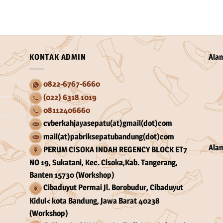
KONTAK ADMIN
Ala
0822-6767-6660
(022) 6318 1019
08112406660
cvberkahjayasepatu(at)gmail(dot)com
mail(at)pabriksepatubandung(dot)com
Ala
PERUM CISOKA INDAH REGENCY BLOCK ET7
NO 19, Sukatani, Kec. Cisoka,Kab. Tangerang,
Banten 15730 (Workshop)
Cibaduyut Permai Jl. Borobudur, Cibaduyut
Kidul< kota Bandung, Jawa Barat 40238
(Workshop)