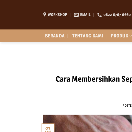
Skip
to
WORKSHOP
EMAIL
0822-6767-6660
content
BERANDA
TENTANG KAMI
PRODUK
Cara Membersihkan Sep
POST
03