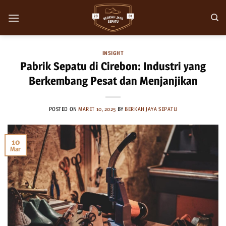
Skip
to
content
INSIGHT
Pabrik Sepatu di Cirebon: Industri yang
Berkembang Pesat dan Menjanjikan
POSTED ON
MARET 10, 2025
BY
BERKAH JAYA SEPATU
10
Mar