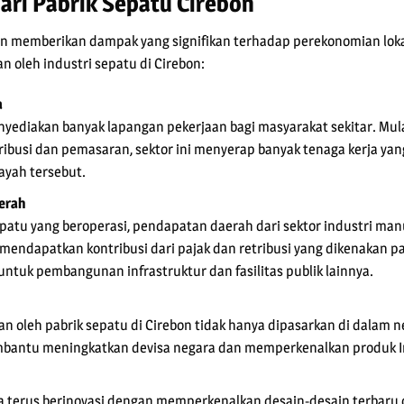
ari Pabrik Sepatu Cirebon
on memberikan dampak yang signifikan terhadap perekonomian lokal
n oleh industri sepatu di Cirebon:
a
nyediakan banyak lapangan pekerjaan bagi masyarakat sekitar. Mulai
stribusi dan pemasaran, sektor ini menyerap banyak tenaga kerja 
ayah tersebut.
erah
patu yang beroperasi, pendapatan daerah dari sektor industri man
endapatkan kontribusi dari pajak dan retribusi yang dikenakan pa
untuk pembangunan infrastruktur dan fasilitas publik lainnya.
n oleh pabrik sepatu di Cirebon tidak hanya dipasarkan di dalam ne
embantu meningkatkan devisa negara dan memperkenalkan produk In
ga terus berinovasi dengan memperkenalkan desain-desain terbaru 