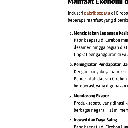
Manfaat Ekonomi d
Industri
pabrik sepatu
di Cireb
beberapa manfaat yang diberika
Menciptakan Lapangan Kerj
Pabrik sepatu di Cirebon me
desainer, hingga bagian di
tingkat pengangguran di wil
Peningkatan Pendapatan Da
Dengan banyaknya pabrik se
Pemerintah daerah Cirebon m
beroperasi, yang digunakan 
Mendorong Ekspor
Produk sepatu yang dihasilka
berbagai negara. Hal ini m
Inovasi dan Daya Saing
Pabrik sepatu di Cirebon ju