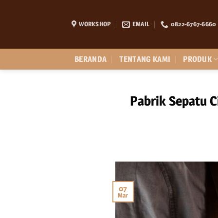
Skip
to
WORKSHOP
EMAIL
0822-6767-6660
content
BERANDA
TENTANG KAMI
PRODUK
Pabrik Sepatu C
07
Mar