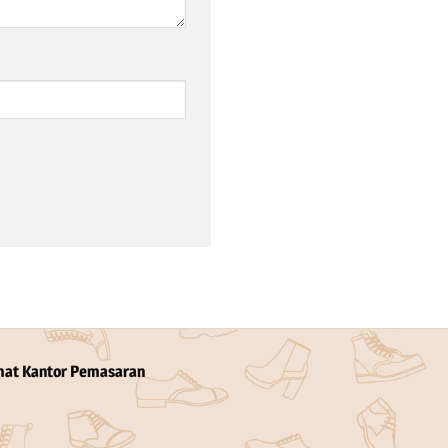
mat Kantor Pemasaran