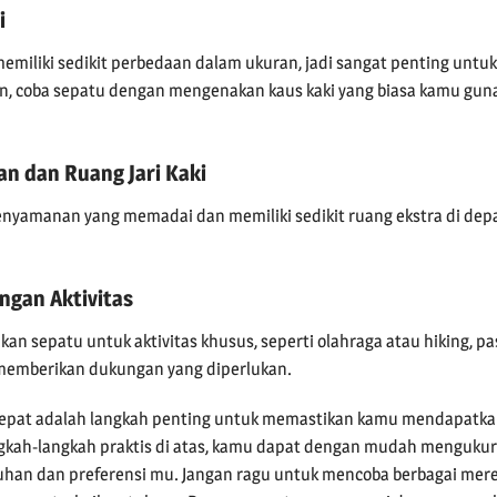
i
emiliki sedikit perbedaan dalam ukuran, jadi sangat penting unt
n, coba sepatu dengan mengenakan kaus kaki yang biasa kamu gu
n dan Ruang Jari Kaki
nyamanan yang memadai dan memiliki sedikit ruang ekstra di depa
ngan Aktivitas
n sepatu untuk aktivitas khusus, seperti olahraga atau hiking, pa
 memberikan dukungan yang diperlukan.
epat adalah langkah penting untuk memastikan kamu mendapatkan
gkah-langkah praktis di atas, kamu dapat dengan mudah menguku
uhan dan preferensi mu. Jangan ragu untuk mencoba berbagai mer