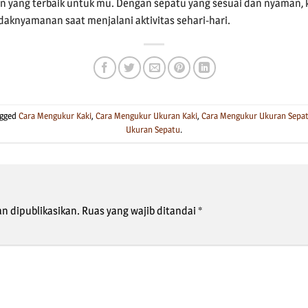
yang terbaik untuk mu. Dengan sepatu yang sesuai dan nyaman, 
idaknyamanan saat menjalani aktivitas sehari-hari.
agged
Cara Mengukur Kaki
,
Cara Mengukur Ukuran Kaki
,
Cara Mengukur Ukuran Sepa
Ukuran Sepatu
.
n dipublikasikan.
Ruas yang wajib ditandai
*