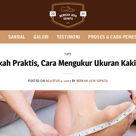
SANDAL
GALERI
TESTIMONI
PROSES & CARA PEME
TIPS
kah Praktis, Cara Mengukur Ukuran Kaki
POSTED ON
AGUSTUS 4, 2023
BY
BERKAH JAYA SEPATU