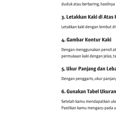
duduk atau berbaring, hasilnya
3. Letakkan Kaki di Atas
Letakkan kaki dengan lembut di 
4. Gambar Kontur Kaki
Dengan menggunakan pensil ata
permukaan kaki dengan jelas, te
5. Ukur Panjang dan Leb
Dengan penggaris, ukur panjang d
6. Gunakan Tabel Ukura
Setelah kamu mendapatkan ukur
Pastikan kamu mengacu pada uk