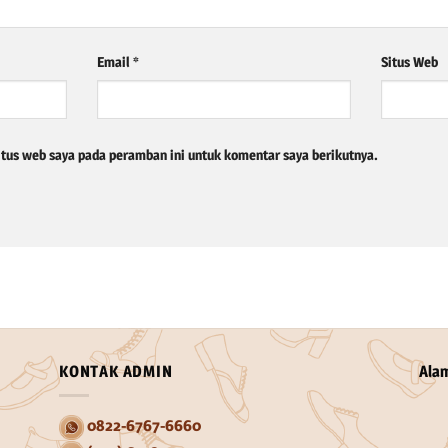
Email
*
Situs Web
itus web saya pada peramban ini untuk komentar saya berikutnya.
KONTAK ADMIN
Ala
0822-6767-6660