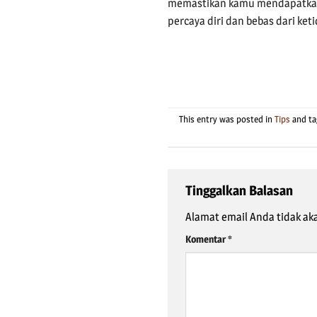
memastikan kamu mendapatkan 
percaya diri dan bebas dari ket
This entry was posted in
Tips
and t
Tinggalkan Balasan
Alamat email Anda tidak aka
Komentar
*