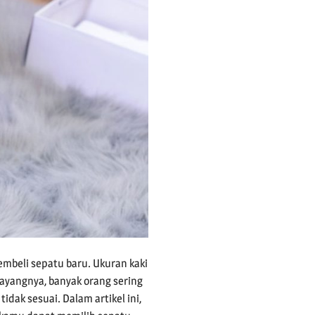
mbeli sepatu baru. Ukuran kaki
ayangnya, banyak orang sering
dak sesuai. Dalam artikel ini,