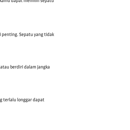
 kamu dapat memilih sepatu
penting. Sepatu yang tidak
atau berdiri dalam jangka
g terlalu longgar dapat