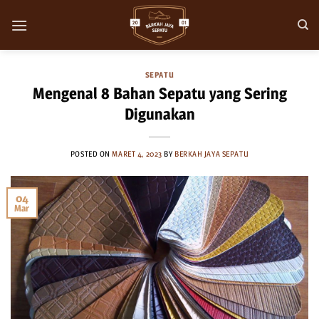
Skip
to
content
SEPATU
Mengenal 8 Bahan Sepatu yang Sering
Digunakan
POSTED ON
MARET 4, 2023
BY
BERKAH JAYA SEPATU
04
Mar