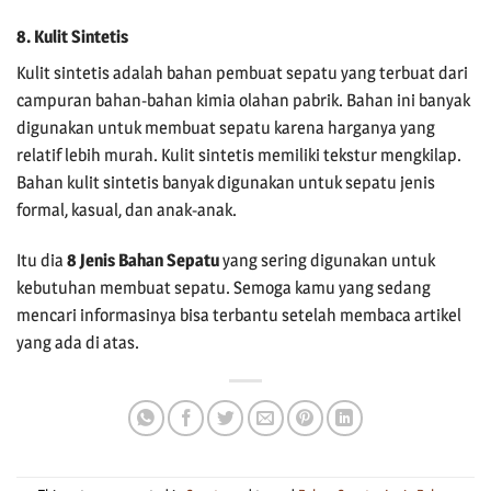
8. Kulit Sintetis
Kulit sintetis adalah bahan pembuat sepatu yang terbuat dari
campuran bahan-bahan kimia olahan pabrik. Bahan ini banyak
digunakan untuk membuat sepatu karena harganya yang
relatif lebih murah. Kulit sintetis memiliki tekstur mengkilap.
Bahan kulit sintetis banyak digunakan untuk sepatu jenis
formal, kasual, dan anak-anak.
Itu dia
8 Jenis Bahan Sepatu
yang sering digunakan untuk
kebutuhan membuat sepatu. Semoga kamu yang sedang
mencari informasinya bisa terbantu setelah membaca artikel
yang ada di atas.