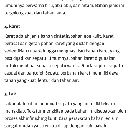
umumnya berwarna biru, abu-abu, dan hitam. Bahan jenis ini
tergolong kuat dan tahan lama.
4. Karet
Karet adalah jenis bahan sintetis/bahan non kulit. Karet
berasal dari getah pohon karet yang diolah dengan
sedemikian rupa sehingga menghasilkan bahan karet yang
bisa dijadikan sepatu. Umumnya, bahan karet digunakan
untuk membuat sepatu-sepatu wanita & pria seperti sepatu
casual dan pantofel. Sepatu berbahan karet memiliki daya
tahan yang kuat, lentur dan tahan air.
5. Lak
Lak adalah bahan pembuat sepatu yang memiliki tekstur
mengkilap. Tekstur mengkilap pada bahan ini disebabkan oleh
proses akhir finishing kulit. Cara perawatan bahan jenis ini
sangat mudah yaitu cukup di lap dengan kain basah.