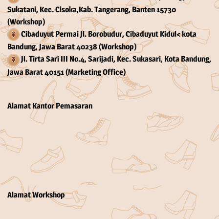
Sukatani, Kec. Cisoka,Kab. Tangerang, Banten 15730
(Workshop)
Cibaduyut Permai Jl. Borobudur, Cibaduyut Kidul< kota
Bandung, Jawa Barat 40238 (Workshop)
Jl. Tirta Sari III No.4, Sarijadi, Kec. Sukasari, Kota Bandung,
Jawa Barat 40151 (Marketing Office)
Alamat Kantor Pemasaran
Alamat Workshop